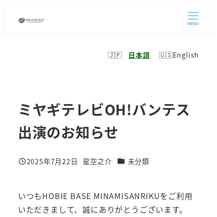
メ
イ
MENU
ン
コ
日本語
English
ン
テ
ン
ミヤギテレビOH!バンテス
ツ
へ
出演のお知らせ
移
動
カテゴリー
2025年7月22日
星空之介
未分類
投稿日
著
者
いつもHOBIE BASE MINAMISANRIKUをご利用
いただきまして、誠にありがとうございます。